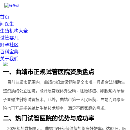
当前位置：
>
首页
云南省曲靖市做试管好的医院哪家靠谱？这些医院值得关注
问医生
发布：
2026-06-04 12:34:26
生殖机构大全
想要通过试管技术迎来宝宝的家庭，肯定都在纠结曲靖做试管好的
试管婴儿
好孕社区
医院哪家靠谱。毕竟选对医院，离成功怀上宝宝就更近一步。今天就
百科宝典
给大家梳理曲靖当地靠谱的试管医院，还有实用的选院参考要点。
关于我们
一、曲靖市正规试管医院资质盘点
目前曲靖市范围内，曲靖市妇幼保健院是全市唯一具备合法辅助生
殖资质的公立医院，能开展常规体外受精 - 胚胎移植、卵胞浆内单精
子显微注射等试管技术。此外，曲靖市第一人民医院、曲靖而赐康医
院也可开展相关辅助生殖技术服务，满足不同家庭的需求。
二、热门试管医院的优势与成功率
2026年的数据显示，曲靖市妇幼保健院的临床妊娠率可达62%，医