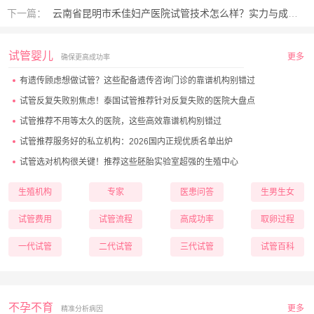
下一篇：
云南省昆明市禾佳妇产医院试管技术怎么样？实力与成效全揭秘
试管婴儿
更多
确保更高成功率
有遗传顾虑想做试管？这些配备遗传咨询门诊的靠谱机构别错过
试管反复失败别焦虑！泰国试管推荐针对反复失败的医院大盘点
试管推荐不用等太久的医院，这些高效靠谱机构别错过
试管推荐服务好的私立机构：2026国内正规优质名单出炉
试管选对机构很关键！推荐这些胚胎实验室超强的生殖中心
生殖机构
专家
医患问答
生男生女
试管费用
试管流程
高成功率
取卵过程
一代试管
二代试管
三代试管
试管百科
不孕不育
更多
精准分析病因