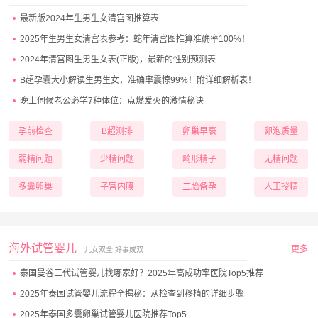
最新版2024年生男生女清宫图推算表
2025年生男生女清宫表参考：蛇年清宫图推算准确率100%！
2024年清宫图生男生女表(正版)，最新的性别预测表
B超孕囊大小解读生男生女，准确率震惊99%！附详细解析表！
晚上伺候老公必学7种体位：点燃爱火的激情秘诀
孕前检查
B超测排
卵巢早衰
卵泡质量
弱精问题
少精问题
畸形精子
无精问题
多囊卵巢
子宫内膜
二胎备孕
人工授精
海外试管婴儿
更多
儿女双全,好事成双
泰国曼谷三代试管婴儿找哪家好？2025年高成功率医院Top5推荐
2025年泰国试管婴儿流程全揭秘：从检查到移植的详细步骤
2025年泰国多囊卵巢试管婴儿医院推荐Top5