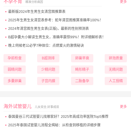
不孕不育
更多
精准分析病因
最新版2024年生男生女清宫图推算表
2025年生男生女清宫表参考：蛇年清宫图推算准确率100%！
2024年清宫图生男生女表(正版)，最新的性别预测表
B超孕囊大小解读生男生女，准确率震惊99%！附详细解析表！
晚上伺候老公必学7种体位：点燃爱火的激情秘诀
孕前检查
B超测排
卵巢早衰
卵泡质量
弱精问题
少精问题
畸形精子
无精问题
多囊卵巢
子宫内膜
二胎备孕
人工授精
海外试管婴儿
更多
儿女双全,好事成双
泰国曼谷三代试管婴儿找哪家好？2025年高成功率医院Top5推荐
2025年泰国试管婴儿流程全揭秘：从检查到移植的详细步骤