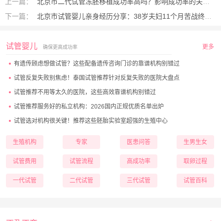
上一篇：
北京市二代试管冻胚移植成功率高吗？影响成功率的关键因素都在这
下一篇：
北京市试管婴儿亲身经历分享：38岁夫妇11个月苦战终获好孕的真实心路
试管婴儿
更多
确保更高成功率
有遗传顾虑想做试管？这些配备遗传咨询门诊的靠谱机构别错过
试管反复失败别焦虑！泰国试管推荐针对反复失败的医院大盘点
试管推荐不用等太久的医院，这些高效靠谱机构别错过
试管推荐服务好的私立机构：2026国内正规优质名单出炉
试管选对机构很关键！推荐这些胚胎实验室超强的生殖中心
生殖机构
专家
医患问答
生男生女
试管费用
试管流程
高成功率
取卵过程
一代试管
二代试管
三代试管
试管百科